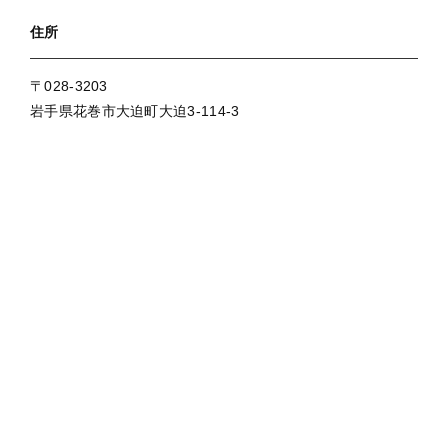
並び順
セール
住所
〒028-3203
岩手県花巻市大迫町大迫3-114-3
大迫佐藤葡萄園について
お知らせ
ブログ
ご利用ガイド
お問い合わせ
ログイン