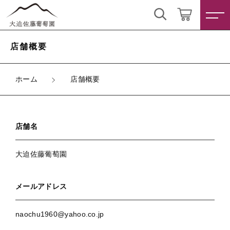
こだわり検索
ログイン / 会員登録
店舗概要
親カテゴリ
すべて
お気に入り
ホーム
店舗概要
子カテゴリ
ワイン
店舗名
干しぶどう
すべての商品
価格帯
大迫佐藤葡萄園
ワイン
～
干しぶどう
メールアドレス
その他
在庫あり
セール
新着商品
naochu1960@yahoo.co.jp