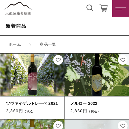
こだわり検索
ログイン / 会員登録
新着商品
親カテゴリ
すべて
お気に入り
ホーム
商品一覧
子カテゴリ
ワイン
干しぶどう
すべての商品
価格帯
ワイン
～
干しぶどう
ツヴァイゲルトレーベ 2021
メルロー 2022
その他
2,860円
2,860円
（税込）
（税込）
在庫あり
セール
新着商品