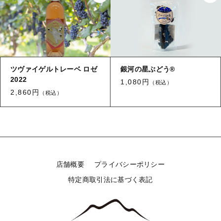
並び順
セール
大迫佐藤葡萄園について
ツヴァイゲルトレーベ ロゼ
銀河の星ぶどう®
2022
お知らせ
1,080円
（税込）
2,860円
（税込）
ブログ
ご利用ガイド
お問い合わせ
ログイン
店舗概要
プライバシーポリシー
特定商取引法に基づく表記